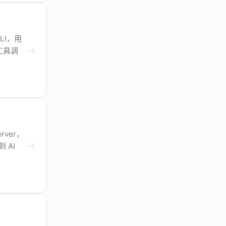
 CLI，用
→
的工具调
erver，
→
 AI