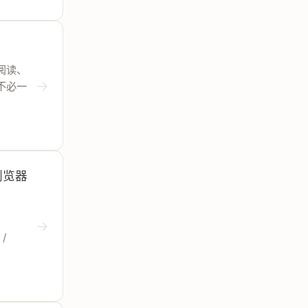
端里阅读、
→
知不必一
进浏览器
→
/