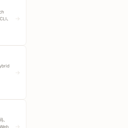
ch
→
CLI、
brid
→
代码、
→
Web