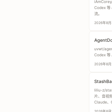
iAmCore
Codex 
流。
2026年8
Agent
uvwt/ag
Codex
2026年8月
Stash
liliu-z
片、音视频
Claude、
2026年8月