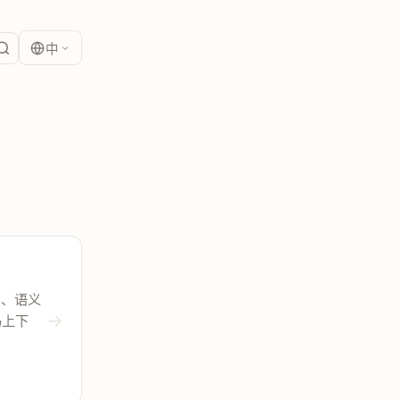
中
号图、语义
→
代码上下