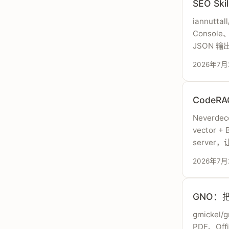
SEO Sk
iannutt
Consol
JSON 输出、
2026年7月
CodeR
Neverd
vector 
server
2026年7月
GNO：
gmickel
PDF、Of