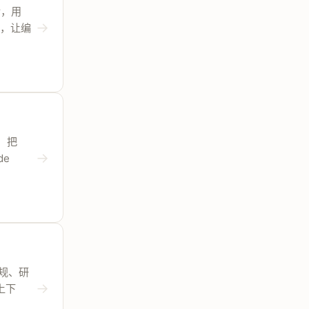
er，用
→
排序，让编
器，把
→
de
法规、研
→
回上下