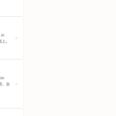
 AI
→
证据上。
de
→
调用、会