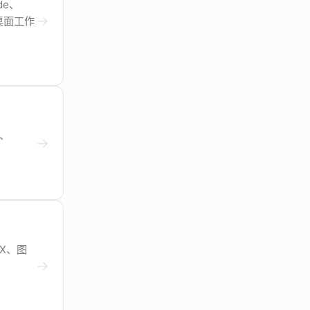
de、
→
个桌面工作
e、
→
CX、图
→