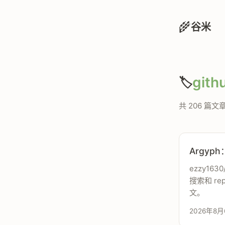
🌾
谷米
gith
🏷️
共 206 篇文
Argy
ezzy163
搜索和 re
文。
2026年8月