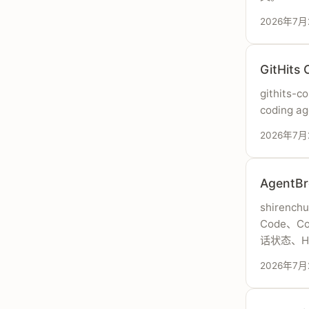
2026年7月
GitHit
githits-
coding
2026年7月
Agent
shirenc
Code、Co
话状态、Ho
2026年7月