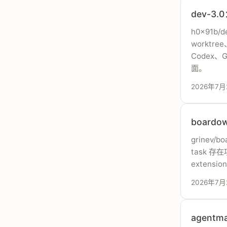
dev-3
h0x91b/d
worktr
Codex、
面。
2026年7月
board
grinev/b
task 存在
extens
2026年7月
agent