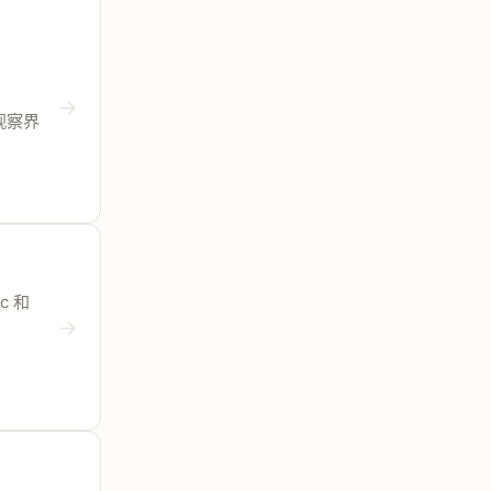
→
可观察界
ic 和
→
。