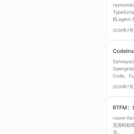
raymond
TypeScr
码 agen
2026年7月
CodeI
Synvoya
Opengr
Code、Cur
2026年7月
RTFM：
roomi-
究资料和项目
文。