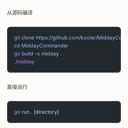
从源码编译
git
 clone
 https://github.com/kooler/MiddayCom
cd
 MiddayCommander
go
 build
 -o
 midday
 .
./midday
直接运行
go
 run
 .
 [directory]