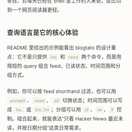
条目。对每天已经在 shell 里工作的人来说，这比切
到一个网页阅读器更轻。
查询语言是它的核心体验
README 里给出的示例能看出 blogtato 的设计重
点：它不是只提供
和
两个命令，而是用
list
read
简短的 query 组合 feed、已读状态、时间范围和分
组方式。
例如，你可以按 feed shorthand 过滤，也可以用
、
、
切换状态；时间范围可以写
.unread
.read
.all
成
或
；分组可以用
、
、
控
1w..
3m..1m
/d
/w
/f
制。组合起来，就能表达“只看 Hacker News 最近未
读，并按日期分组”这类日常需求。