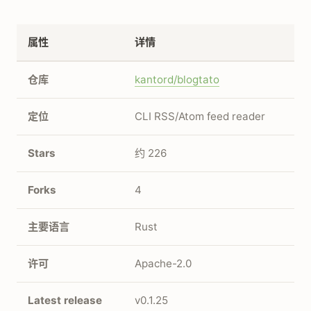
属性
详情
仓库
kantord/blogtato
定位
CLI RSS/Atom feed reader
Stars
约 226
Forks
4
主要语言
Rust
许可
Apache-2.0
Latest release
v0.1.25