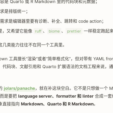
是 Quarto 或 R Markdown 里的代码块和元数据；
求是排版统一；
需求是编辑器里要有诊断、补全、跳转和 code action；
I 里，又希望它能像
、
、
一样稳定跑起
ruff
biome
prettier
这几类能力往往不在同一个工具里。
down 工具擅长“渲染”或者“简单格式化”，但对带有 YAML front
代码块、文献引用和 Quarto 扩展语法的文档工程来说，
的
jolars/panache
，就在补这块空白。它不是只想做一个 Mar
er，而是要把
language server、formatter 和 linter
合成一套
象直接指向
Markdown、Quarto 和 R Markdown
。