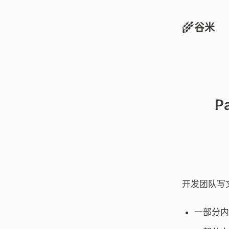
🌾
谷米
P
开发团队写
一部分内容