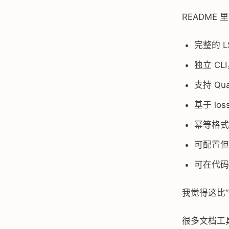
README
完整的 L
独立 CLI
支持 Qua
基于 los
幂等格式
可配置但
可在代码块上
我觉得这比“支
很多文档工