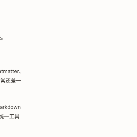
来。
matter、
通常还差一
kdown
统一工具