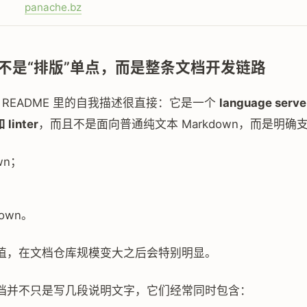
panache.bz
不是“排版”单点，而是整条文档开发链路
e 在 README 里的自我描述很直接：它是一个
language serv
 linter
，而且不是面向普通纯文本 Markdown，而是明确
wn；
；
down。
值，在文档仓库规模变大之后会特别明显。
档并不只是写几段说明文字，它们经常同时包含：