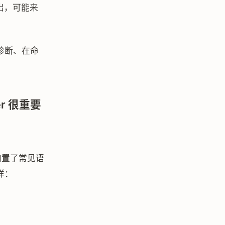
出，可能来
诊断、在命
er 很重要
而且内置了常见语
样：