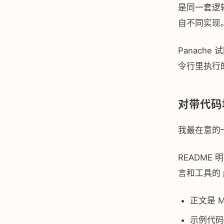
是同一套逻
自不同实现
Panac
令行里执行
对带代码块
我最在意的一
README 
言和工具的 
正文是 M
示例代码可