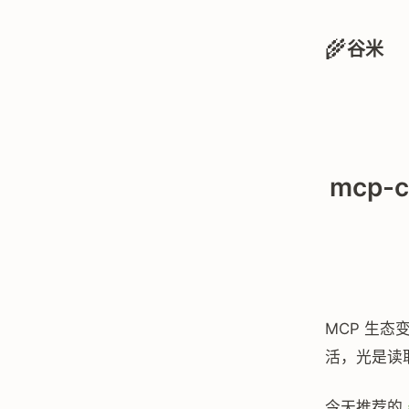
🌾
谷米
mcp-c
MCP 生
活，光是读取
今天推荐的