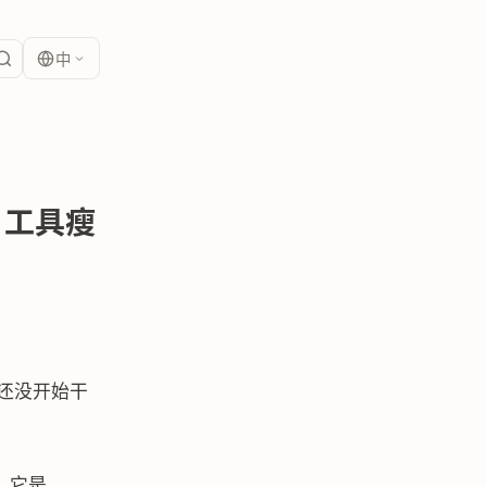
中
CP 工具瘦
还没开始干
。它是