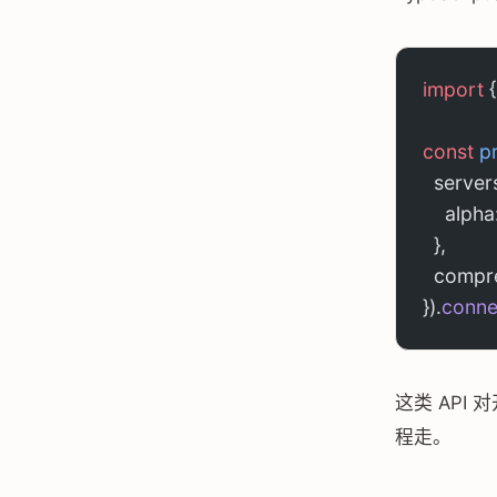
import
 
const
 p
  servers
    alph
  },
  compr
}).
conne
这类 API
程走。