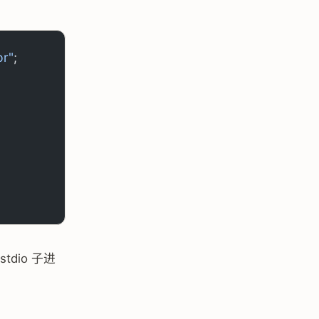
or"
;
dio 子进