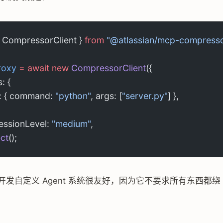
{ CompressorClient } 
from
 "@atlassian/mcp-compress
roxy
 =
 await
 new
 CompressorClient
({
: {
a: { command: 
"python"
, args: [
"server.py"
] },
essionLevel: 
"medium"
,
ct
();
 对开发自定义 Agent 系统很友好，因为它不要求所有东西都绕 st