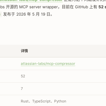
 Labs 开源的 MCP server wrapper，目前在 GitHub 上有
52 
发布于 2026 年 5 月 19 日。
6
详情
atlassian-labs/mcp-compressor
52
7
Rust、TypeScript、Python