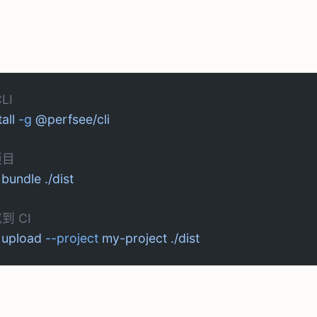
LI
tall
 -g
 @perfsee/cli
项目
 bundle
 ./dist
到 CI
 upload
 --project
 my-project
 ./dist