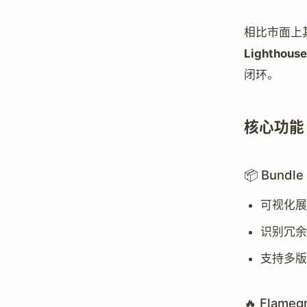
相比市面上其
Lighthous
闭环。
核心功能
📦 Bundl
可视化展示
识别冗余
支持多版
🔥 Flame