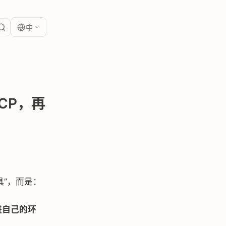
中
MCP，再
具”，而是：
装进自己的环