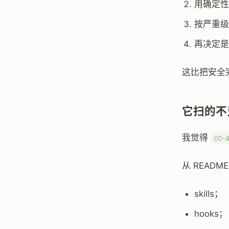
用确定性
按严重级
再决定是
这比把安全完
它扫的不只是
我觉得
cc-
从 READM
skills；
hooks；