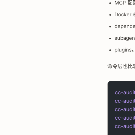
MCP 配
Docke
depend
subage
plugins
命令层也比
cc-audi
cc-audi
cc-audi
cc-audi
cc-audi