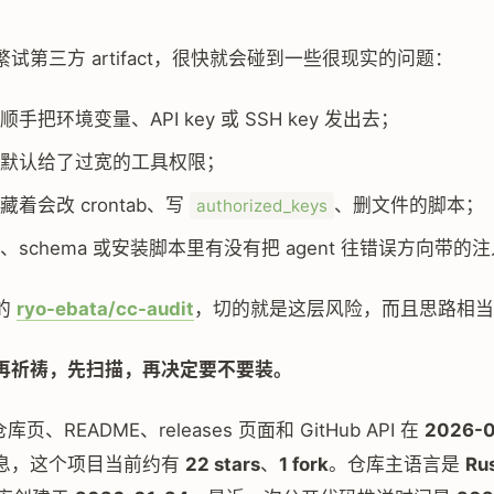
试第三方 artifact，很快就会碰到一些很现实的问题：
手把环境变量、API key 或 SSH key 发出去；
默认给了过宽的工具权限；
着会改 crontab、写
、删文件的脚本；
authorized_keys
、schema 或安装脚本里有没有把 agent 往错误方向带的
的
ryo-ebata/cc-audit
，切的就是这层风险，而且思路相当
再祈祷，先扫描，再决定要不要装。
 仓库页、README、releases 页面和 GitHub API 在
2026-
息，这个项目当前约有
22 stars
、
1 fork
。仓库主语言是
Ru