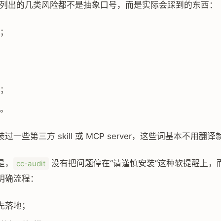
E 里列出的几类风险都不是抽象口号，而是实际会踩到的东西：
；
；
。
过一些第三方 skill 或 MCP server，这些词基本不用翻
是，
没有把问题停在“请谨慎安装”这种软提醒上，
cc-audit
明确流程：
ct 先落地；