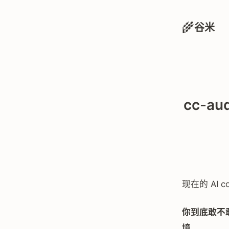
🌾
谷米
cc-a
现在的 AI
你到底敢不敢把
境。