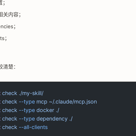
置；
r 相关内容；
encies；
nts；
。
较清楚：
t
 check
 ./my-skill/
t
 check
 --type
 mcp
 ~/.claude/mcp.json
t
 check
 --type
 docker
 ./
t
 check
 --type
 dependency
 ./
t
 check
 --all-clients