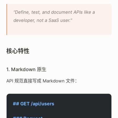
“Define, test, and document APIs like a
developer, not a SaaS user.”
核心特性
1. Markdown 原生
API 规范直接写成 Markdown 文件：
## GET /api/users