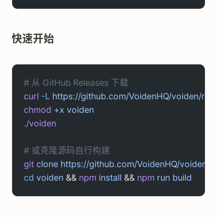
快速开始
# 从 GitHub Releases 下载
curl
 -L
 https://github.com/VoidenHQ/voiden/rel
chmod
 +x
 voiden
./voiden
# 或克隆源码自行构建
git
 clone
 https://github.com/VoidenHQ/voiden.gi
cd
 voiden
 && 
npm
 install
 && 
npm
 run
 build