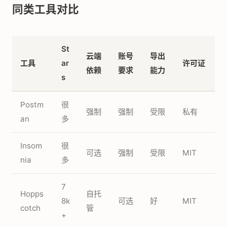
同类工具对比
St
云端
账号
导出
工具
ar
许可证
依赖
要求
能力
s
Postm
很
强制
强制
受限
私有
an
多
Insom
很
可选
强制
受限
MIT
nia
多
7
Hopps
自托
8k
可选
好
MIT
cotch
管
+