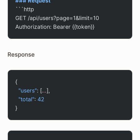
### Request
```http
GET /api/users?page=1&limit=10
Authorization: Bearer {{token}}
Response
{
  "users"
: [
...
],
  "total"
: 
42
}