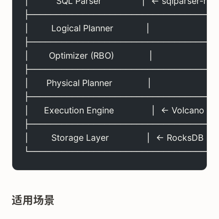
│           SQL Parser                │  ← sqlparser-rs
├───────────────────────────────────
│         Logical Planner             │
├───────────────────────────────────
│        Optimizer (RBO)              │
├───────────────────────────────────
│       Physical Planner              │
├───────────────────────────────────
│      Execution Engine               │  ← Volcano 
├───────────────────────────────────
│         Storage Layer               │  ← RocksDB
└───────────────────────────────────
适用场景