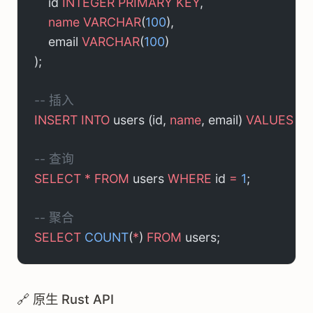
    id 
INTEGER
 PRIMARY KEY
,
    name
 VARCHAR
(
100
),
    email 
VARCHAR
(
100
)
);
-- 插入
INSERT INTO
 users (id, 
name
, email) 
VALUES
 (
1
, 
-- 查询
SELECT
 *
 FROM
 users 
WHERE
 id 
=
 1
;
-- 聚合
SELECT
 COUNT
(
*
) 
FROM
 users;
🔗 原生 Rust API