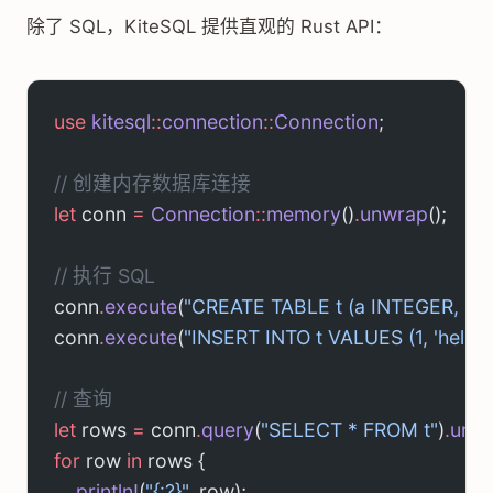
除了 SQL，KiteSQL 提供直观的 Rust API：
use
 kitesql
::
connection
::
Connection
;
// 创建内存数据库连接
let
 conn 
=
 Connection
::
memory
()
.
unwrap
();
// 执行 SQL
conn
.
execute
(
"CREATE TABLE t (a INTEGER, b 
conn
.
execute
(
"INSERT INTO t VALUES (1, 'hello')
// 查询
let
 rows 
=
 conn
.
query
(
"SELECT * FROM t"
)
.
unw
for
 row 
in
 rows {
    println!
(
"{:?}"
, row);