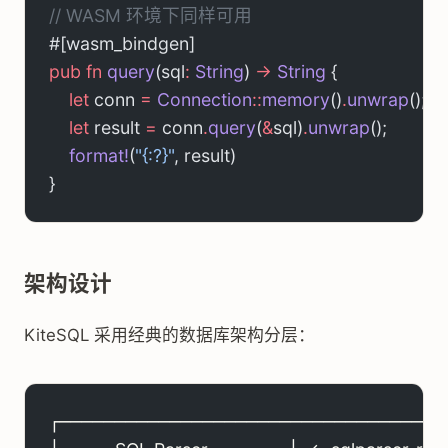
// WASM 环境下同样可用
#[wasm_bindgen]
pub
 fn
 query
(sql
:
 String
) 
->
 String
 {
    let
 conn 
=
 Connection
::
memory
()
.
unwrap
();
    let
 result 
=
 conn
.
query
(
&
sql)
.
unwrap
();
    format!
(
"{:?}"
, result)
}
架构设计
KiteSQL 采用经典的数据库架构分层：
┌───────────────────────────────────