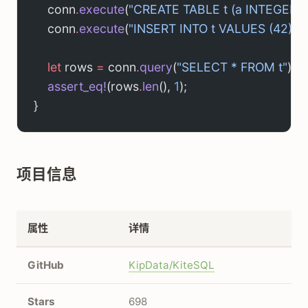
    conn
.
execute
(
"CREATE TABLE t (a INTEGER)"
    conn
.
execute
(
"INSERT INTO t VALUES (42)"
)
.
    let
 rows 
=
 conn
.
query
(
"SELECT * FROM t"
)
.
u
    assert_eq!
(rows
.
len
(), 
1
);
}
项目信息
属性
详情
GitHub
KipData/KiteSQL
Stars
698