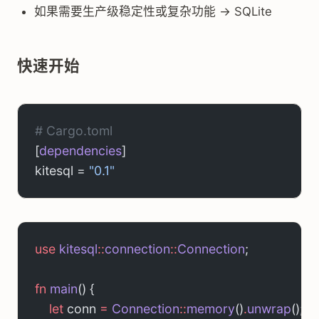
如果需要生产级稳定性或复杂功能 → SQLite
快速开始
# Cargo.toml
[
dependencies
]
kitesql = 
"0.1"
use
 kitesql
::
connection
::
Connection
;
fn
 main
() {
    let
 conn 
=
 Connection
::
memory
()
.
unwrap
();