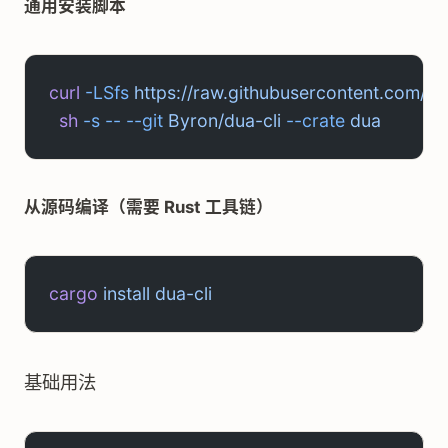
通用安装脚本
curl
 -LSfs
 https://raw.githubusercontent.com/Byr
  sh
 -s
 --
 --git
 Byron/dua-cli
 --crate
 dua
从源码编译（需要 Rust 工具链）
cargo
 install
 dua-cli
基础用法