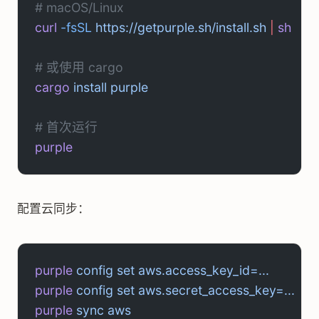
# macOS/Linux
curl
 -fsSL
 https://getpurple.sh/install.sh
 |
 sh
# 或使用 cargo
cargo
 install
 purple
# 首次运行
purple
配置云同步：
purple
 config
 set
 aws.access_key_id=...
purple
 config
 set
 aws.secret_access_key=...
purple
 sync
 aws