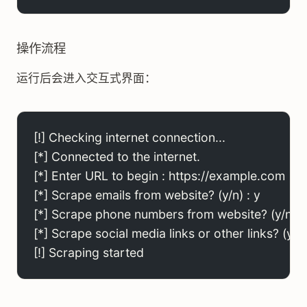
操作流程
运行后会进入交互式界面：
[!] Checking internet connection...
[*] Connected to the internet.
[*] Enter URL to begin : https://example.com
[*] Scrape emails from website? (y/n) : y
[*] Scrape phone numbers from website? (y/n) :
[*] Scrape social media links or other links? (y/n)
[!] Scraping started