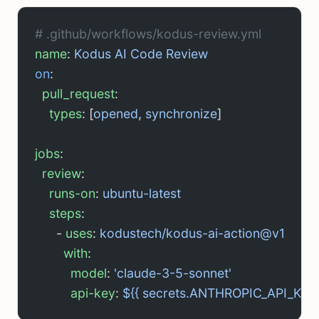
# .github/workflows/kodus-review.yml
name
: 
Kodus AI Code Review
on
:
  pull_request
:
    types
: [
opened
, 
synchronize
]
jobs
:
  review
:
    runs-on
: 
ubuntu-latest
    steps
:
      - 
uses
: 
kodustech/kodus-ai-action@v1
        with
:
          model
: 
'claude-3-5-sonnet'
          api-key
: 
${{ secrets.ANTHROPIC_API_KEY 