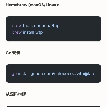
Homebrew (macOS/Linux):
brew
 tap
 satococoa/tap
brew
 install
 wtp
Go 安装：
go
 install
 github.com/satococoa/wtp@latest
从源码构建：