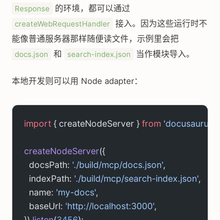
的环境，都可以通过
Response
接入。因为这些运行时不
createWebRequestHandler
能像普通服务器那样随便读文件，示例里会把
和
当作模块导入。
docs.json
search-index.json
本地开发则可以用 Node adapter：
import
 { createNodeServer } 
from
 'docusaurus-
createNodeServer
({
  docsPath: 
'./build/mcp/docs.json'
,
  indexPath: 
'./build/mcp/search-index.json'
,
  name: 
'my-docs'
,
  baseUrl: 
'http://localhost:3000'
,
}).
listen
(
3456
);