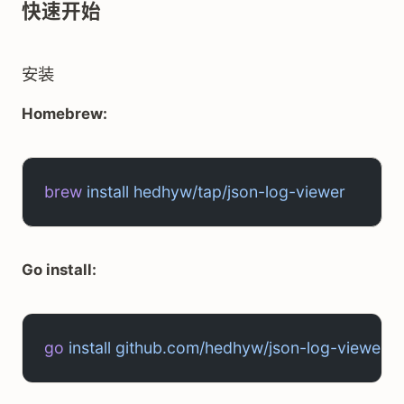
快速开始
安装
Homebrew:
brew
 install
 hedhyw/tap/json-log-viewer
Go install:
go
 install
 github.com/hedhyw/json-log-viewer@l