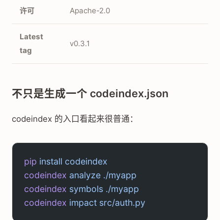
许可
Apache-2.0
Latest
v0.3.1
tag
不只是生成一个 codeindex.json
codeindex 的入口看起来很普通：
pip
 install
 codeindex
codeindex
 analyze
 ./myapp
codeindex
 symbols
 ./myapp
codeindex
 impact
 src/auth.py