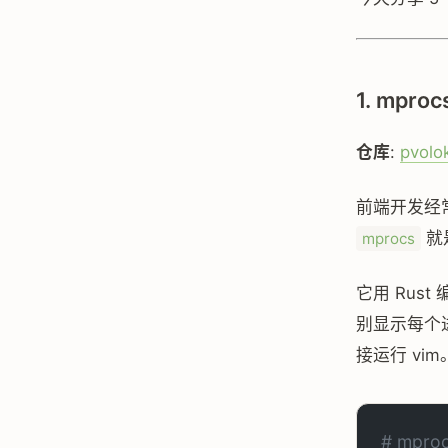
1. mpr
仓库
:
pvolo
前端开发经常
就
mprocs
它用 Rus
别显示每个
接运行 vim
# mproc