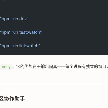
"npm run dev"
"npm run test:watch"
"npm run lint:watch"
，它的优势在于输出隔离——每个进程有独立的窗口
rently
- 时区协作助手