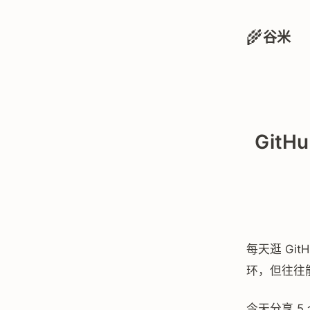
🌾
谷米
GitH
每天逛 Gi
环，但往往
今天分享 5