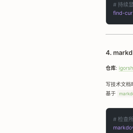
# 持续
find-cu
4. mark
仓库
:
igors
写技术文档时，
基于
markd
# 检查所
markdow