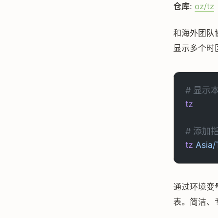
仓库
:
oz/tz
和海外团队
显示多个时
# 显示
tz
# 添加
tz
 Asia
通过环境变
表。简洁、