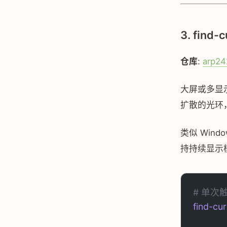
3. find
仓库
:
arp24
大屏或多显
扩散的光环
类似 Win
持持续显示模
# 单次
find-cu