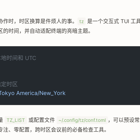
协作时，时区换算是件烦人的事。
是一个交互式 TUI 
tz
区的时间，并自动适配终端的亮暗主题。
本地时间和 UTC
指定时区
/Tokyo
 America/New_York
量
或配置文件
，可以预设常
TZ_LIST
~/.config/tz/conf.toml
专注、零配置，跨时区会议前的必备检查工具。