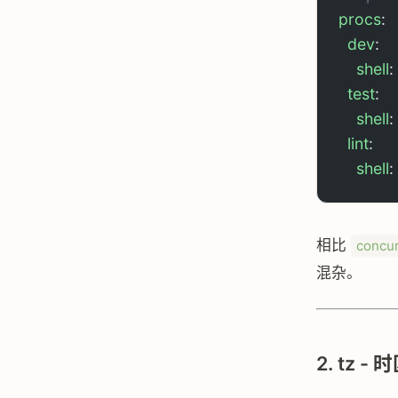
procs
:
  dev
:
    shell
: 
  test
:
    shell
: 
  lint
:
    shell
: 
相比
concur
混杂。
2. tz 