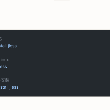
S
stall
 jless
Linux
jless
码安装
nstall
 jless