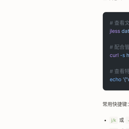
# 查看
jless
 da
# 配合
curl
 -s
 
# 查看
echo
 '{
常用快捷键
或
j/k