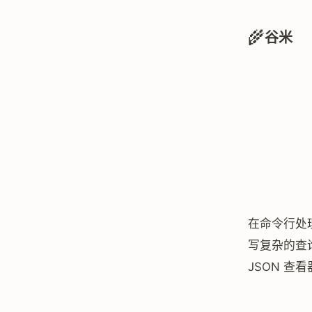
🌾
谷米
在命令行处
写复杂的查
JSON 查