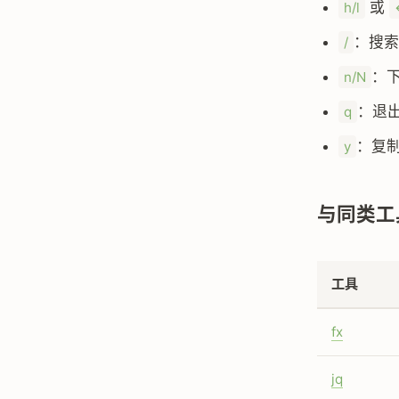
或
h/l
：搜
/
：
n/N
：退
q
：复
y
与同类工
工具
fx
jq