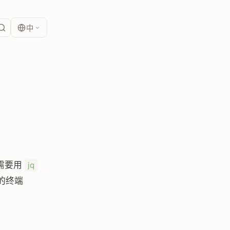
中
者需要用
jq
的终端