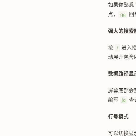
如果你熟悉 
点，
回
gg
强大的搜索
按
进入搜
/
动展开包含
数据路径显
屏幕底部会实
编写
查
jq
行号模式
可以切换显