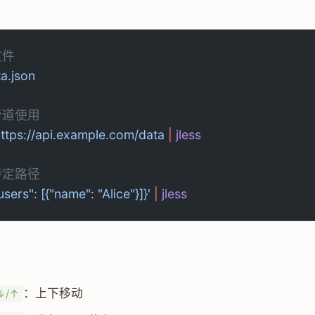
文件
ta.json
管道使用
https://api.example.com/data
 |
 jless
特定路径
"users": [{"name": "Alice"}]}'
 |
 jless
：
：上下移动
↓/↑