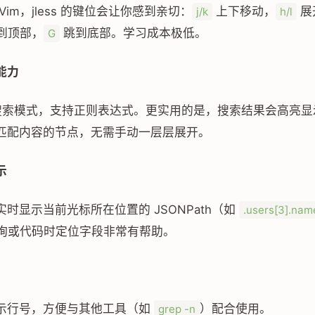
Vim，jless 的键位会让你感到亲切：
上下移动，
展
j/k
h/l
到顶部，
跳到底部。学习成本极低。
G
能力
索模式，支持正则表达式。更实用的是，搜索结果会高亮显
匹配内容的节点，无需手动一层层展开。
示
时显示当前光标所在位置的 JSONPath（如
.users[3].nam
询或代码时定位字段非常有帮助。
示行号，方便与其他工具（如
）配合使用。
grep -n