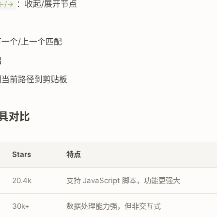
：收起/展开节点
←/→
索
下一个/上一个匹配
出
制当前路径到剪贴板
具对比
Stars
特点
20.4k
支持 JavaScript 脚本，功能更强大
30k+
数据处理能力强，但非交互式