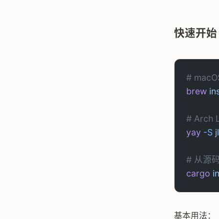
快速开始
# macO
brew
 in
# Arch 
yay
 -S
 
# 从源
cargo
 i
基本用法：