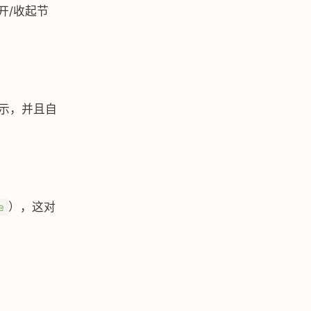
开/收起节
示，并且自
），这对
e