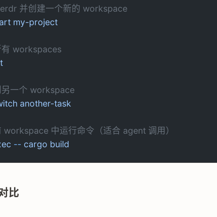
herdr 并创建一个新的 workspace
art
 my-project
有 workspaces
st
另一个 workspace
witch
 another-task
 workspace 中运行命令（适合 agent 调用）
xec
 --
 cargo
 build
对比