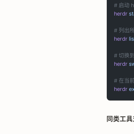
# 启动 
herdr
 st
# 列出所
herdr
 li
# 切换到
herdr
 s
# 在当前
herdr
 e
同类工具