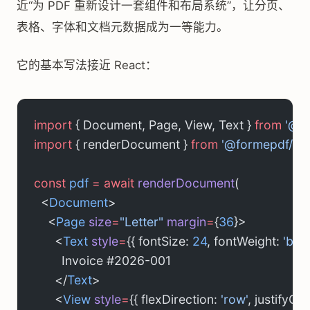
近“为 PDF 重新设计一套组件和布局系统”，让分页、
表格、字体和文档元数据成为一等能力。
它的基本写法接近 React：
import
 { Document, Page, View, Text } 
from
 '@f
import
 { renderDocument } 
from
 '@formepdf/cor
const
 pdf
 =
 await
 renderDocument
(
  <
Document
>
    <
Page
 size
=
"Letter"
 margin
=
{
36
}>
      <
Text
 style
=
{{ fontSize: 
24
, fontWeight: 
'bold
        Invoice #2026-001
      </
Text
>
      <
View
 style
=
{{ flexDirection: 
'row'
, justifyCon