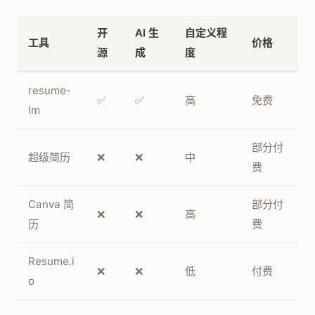
开
AI 生
自定义程
工具
价格
源
成
度
resume-
✅
✅
高
免费
lm
部分付
超级简历
❌
❌
中
费
Canva 简
部分付
❌
❌
高
历
费
Resume.i
❌
❌
低
付费
o