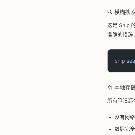
🔍 模糊搜
这是 Sn
准确的措辞
snip
 se
📁 本地存
所有笔记都存
没有网络
数据完全