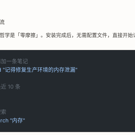
流
的设计哲学是「零摩擦」。安装完成后，无需配置文件，直接开始
添加一条笔记
d
 "记得修复生产环境的内存泄漏"
近 10 条
搜索
arch
 "内存"