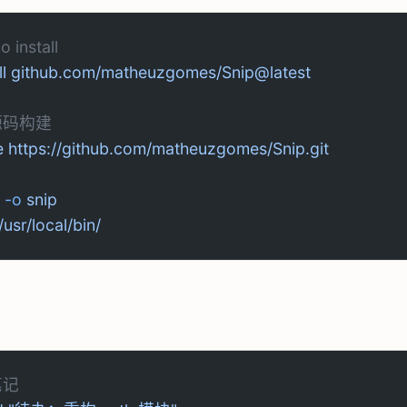
 install
ll
 github.com/matheuzgomes/Snip@latest
源码构建
e
 https://github.com/matheuzgomes/Snip.git
 -o
 snip
 /usr/local/bin/
笔记