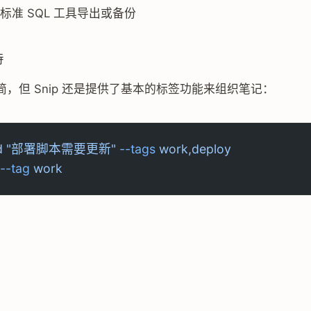
标准 SQL 工具导出或备份
持
，但 Snip 还是提供了基本的标签功能来组织笔记：
d
 "部署脚本需要更新"
 --tags
 work,deploy
 --tag
 work