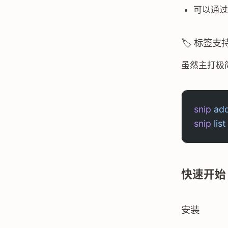
可以通过
🏷️ 标签支
虽然主打极简
snip
 ad
snip
 list
快速开始
安装