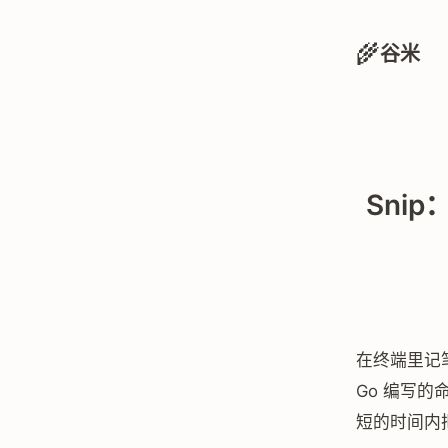
🌾
谷米
Sni
在终端里记
Go 编写
短的时间内