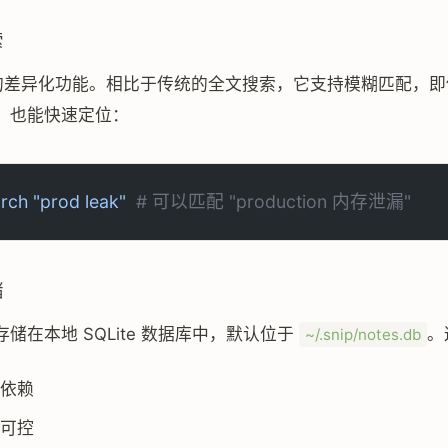
索
ip 的差异化功能。相比于传统的全文搜索，它支持模糊匹配，
，也能快速定位：
arch
 "prod leak"
  # 可以匹配 "production 内存泄漏"
储
储在本地 SQLite 数据库中，默认位于
。
~/.snip/notes.db
依赖
可控