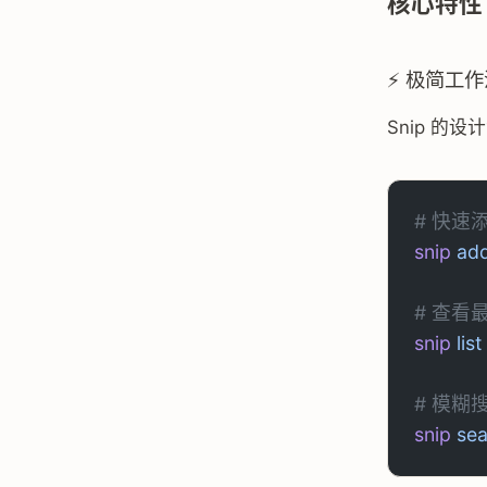
核心特性
⚡ 极简工作
Snip 
# 快速
snip
 ad
# 查看最
snip
 list
# 模糊
snip
 se