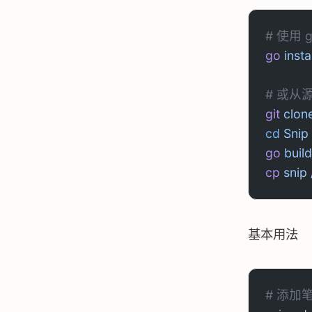
# 使用 go
go
 insta
# 或从
git
 clon
cd
 Snip
go
 build
cp
 snip
基本用法
# 添加