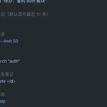
d
 "待办：重构 auth 模块"
笔记（默认显示最近 10 条）
更多
 --limit
 50
arch
 "auth"
某条笔记
ete
 <
i
d
>
帮助
elp