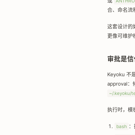
或
ANTHRO
合、命名流
这套设计的
更像可维护模
审批是信
Keyoku
approval
~/.keyoku/t
执行时，模
：
bash