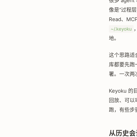
很多 age
像是“过程层”
Read、MC
~/.keyoku
地。
这个思路适
库都要先跑
署。一次两
Keyoku
回放、可以审
跑，有些步骤
从历史会