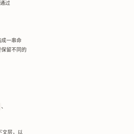
后通过
压扁成一串命
要保留不同的
、
下文层，以