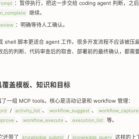
：暂停执行，把这一步交给 coding agent 判断，之
rompt
继续。
on_complete
：明确等待人工确认。
eview
 shell 脚本更适合 agent 工作。很多开发流程不应该被
败后的判断、代码审查后的取舍、部署前的最终确认，都需
工具覆盖模板、知识和目标
暴露了一组 MCP tools。核心是活动记录和 workflow 管理：
/
、
、
ord
activity_list
workflow_suggest
workflow_capture
、
、
等。
pprove
workflow_execute
execution_list
它还带了
/
这样的上
knowledge_submit
knowledge_query