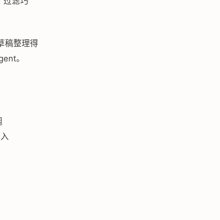
：过滤巧
草稿整理得
ent。
调
进入