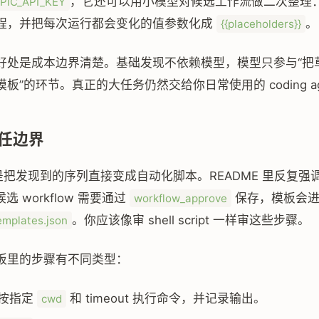
，它还可以用小模型对候选工作流做二次整理
PIC_API_KEY
程，并把每次运行都会变化的值参数化成
。
{{placeholders}}
好处是成本边界清楚。基础发现不依赖模型，模型只参与“把
板”的环节。真正的大任务仍然交给你日常使用的 coding ag
任边界
 不是把发现到的序列直接变成自动化脚本。README 里反复强
：候选 workflow 需要通过
保存，模板会
workflow_approve
。你应该像审 shell script 一样审这些步骤。
emplates.json
板里的步骤有不同类型：
按指定
和 timeout 执行命令，并记录输出。
cwd