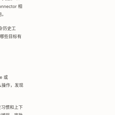
ector 相
用。
的命令历史工
，哪些目标有
e 或
么操作，发现
查习惯和上下