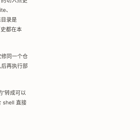
u 的切入点更
te、
状态目录是
行历史都在本
次修同一个仓
认后再执行部
的”转成可以
ell 直接