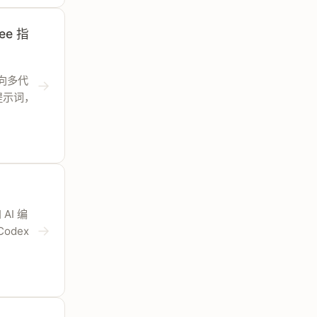
ee 指
面向多代
→
提示词，
AI 编
→
dex