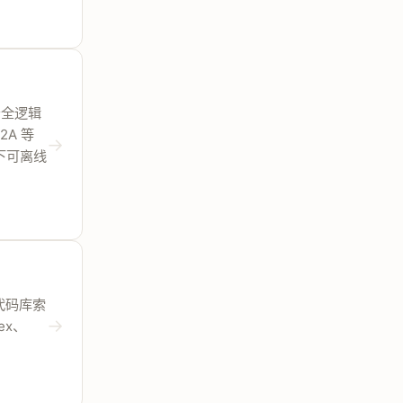
不把安全逻辑
2A 等
→
留下可离线
它把代码库索
→
ex、