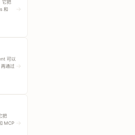
ne。它把
→
s 和
。
ent 可以
→
/，再通过
。它把
→
和 MCP