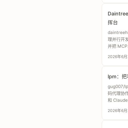
Daintr
挥台
daintr
理并行开发
并把 MC
2026年6月
lpm：
gug00
码代理协作
和 Clau
2026年6月