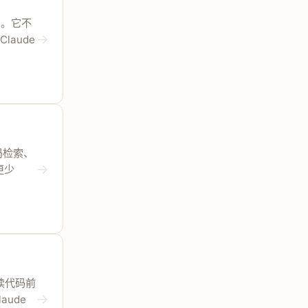
CLI。它不
→
laude
义代码检索、
→
更少
t 读代码前
→
aude