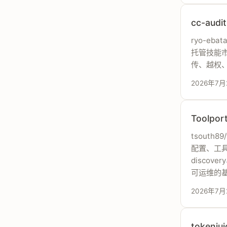
cc-au
ryo-eba
托管技能市
传、越权
2026年7月
Toolp
tsouth8
配置、工具
discov
可运维的
2026年7月
token