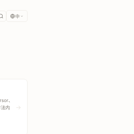
中
ursor、
→
和方法内
。