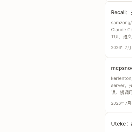
Recall
samzong/
Claude
TUI、语
2026年7月
mcps
kerlen
serve
误、慢调
2026年7月
Uteke