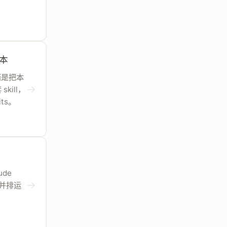
账本
，而是把本
→
kill，
ts。
ude
→
式并排运