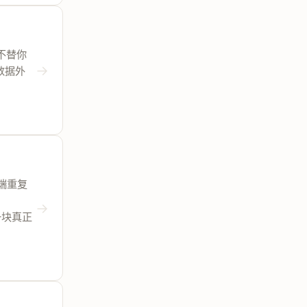
。它不替你
→
数据外
客户端重复
→
成一块真正