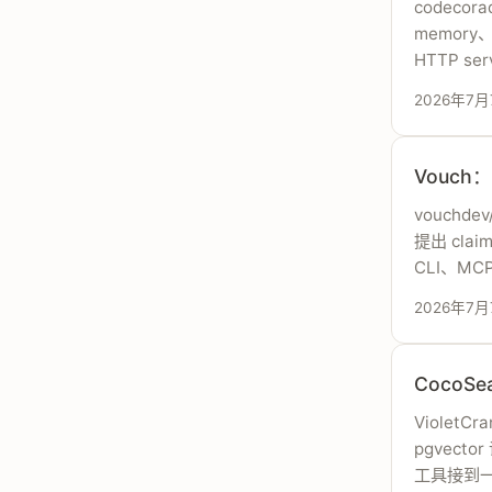
codecora
memory、
HTTP s
2026年7月
Vouch：
vouchde
提出 cla
CLI、MC
2026年7月
CocoS
VioletC
pgvect
工具接到一起