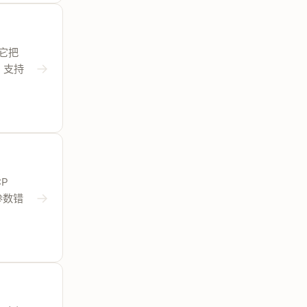
具。它把
→
引，支持
CP
→
参数错