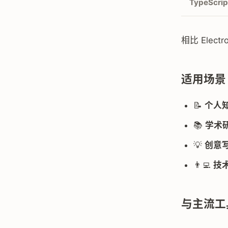
TypeScrip
相比 Ele
适用场景
📝
个人
📚
学术
💡
创意
👨‍💻
技
与主流工