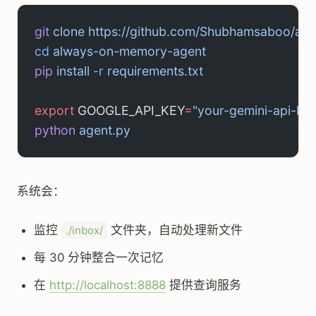
git
 clone
 https://github.com/Shubhamsaboo/al
cd
 always-on-memory-agent
pip
 install
 -r
 requirements.txt
export
 GOOGLE_API_KEY
=
"your-gemini-api-ke
python
 agent.py
系统会：
监控
文件夹，自动处理新文件
./inbox/
每 30 分钟整合一次记忆
在
http://localhost:8888
提供查询服务