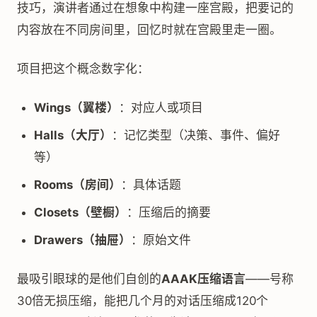
技巧，演讲者通过在想象中构建一座宫殿，把要记的
内容放在不同房间里，回忆时就在宫殿里走一圈。
项目把这个概念数字化：
Wings（翼楼）
：对应人或项目
Halls（大厅）
：记忆类型（决策、事件、偏好
等）
Rooms（房间）
：具体话题
Closets（壁橱）
：压缩后的摘要
Drawers（抽屉）
：原始文件
最吸引眼球的是他们自创的
AAAK压缩语言
——号称
30倍无损压缩，能把几个月的对话压缩成120个