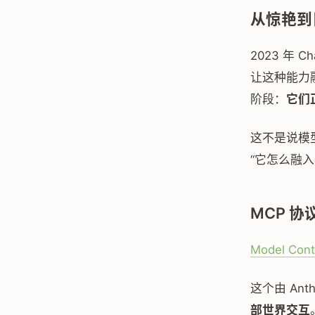
从惊艳到
2023 年 C
让这种能力融
阶段：
它们
这不是说模
“它怎么融入
MCP 协
Model Cont
这个由 An
部世界交互