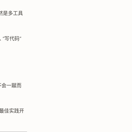
必然是多工具
“写代码”
程不会一蹴而
，最佳实践开