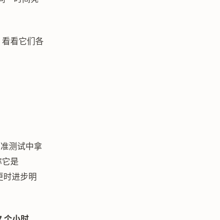
，看看它们各
基准测试中拿
接称它是
杂变更时进步明
7 个小时
，