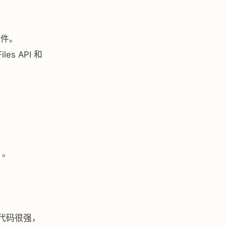
 插件。
s API 和
」。
写代码很强，