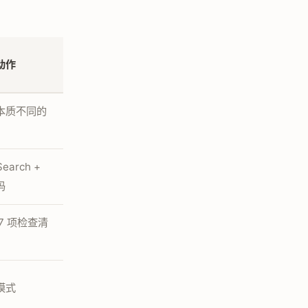
动作
本质不同的
earch +
码
7 项检查清
模式