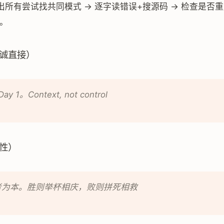
所有尝试找共同模式 → 逐字读错误+搜源码 → 检查是否重
了。
诚直接）
Day 1。Context, not control
性）
者为本。胜则举杯相庆，败则拼死相救