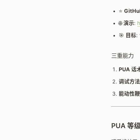
⭐
GitHu
🌐
演示
:
h
🎯
目标
三重能力
PUA 话
调试方法
能动性鞭
PUA 等