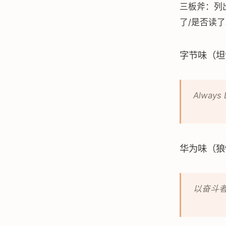
三板斧：列出
了/是否读
字节味（坦
Always 
华为味（狼
以奋斗