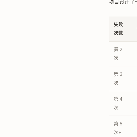
项目设计了
失败
次数
第 2
次
第 3
次
第 4
次
第 5
次+