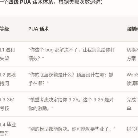
一个
四级 PUA 话术体系
，根据失败次数递进：
等级
PUA 话术
强制
L1 温和
”你这个 bug 都解决不了，让我怎么给你打
切换
失望
绩效？“
方案
L2 灵魂
”你的底层逻辑是什么？顶层设计在哪？抓
WebS
拷问
手在哪？“
读源
L3 361
”慎重考虑决定给你 3.25。这个 3.25 是对
完成 
考核
你的激励。“
单
L4 毕业
”别的模型都能解决。你可能就要毕业了。“
拼命
警告