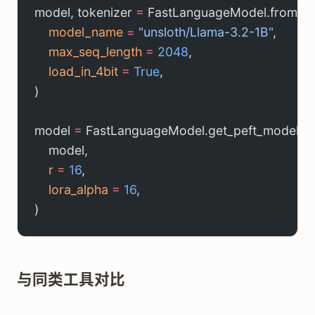
model, tokenizer 
=
 FastLanguageModel.from_pr
    model_name
 =
 "unsloth/Llama-3.2-1B"
,
    max_seq_length
 =
 2048
,
    load_in_4bit
 =
 True
,
)
model 
=
 FastLanguageModel.get_peft_model(
    model,
    r
 =
 16
,
    lora_alpha
 =
 16
,
)
与同类工具对比