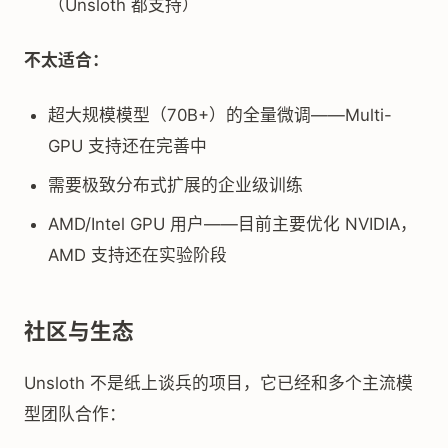
（Unsloth 都支持）
不太适合：
超大规模模型（70B+）的全量微调——Multi-
GPU 支持还在完善中
需要极致分布式扩展的企业级训练
AMD/Intel GPU 用户——目前主要优化 NVIDIA，
AMD 支持还在实验阶段
社区与生态
Unsloth 不是纸上谈兵的项目，它已经和多个主流模
型团队合作：