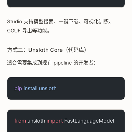
Studio 支持模型搜索、一键下载、可视化训练、
GGUF 导出等功能。
方式二：Unsloth Core（代码库）
适合需要集成到现有 pipeline 的开发者：
pip
 install
 unsloth
from
 unsloth 
import
 FastLanguageModel