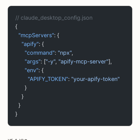
// claude_desktop_config.json
{
  "mcpServers"
: {
    "apify"
: {
      "command"
: 
"npx"
,
      "args"
: [
"-y"
, 
"apify-mcp-server"
],
      "env"
: {
        "APIFY_TOKEN"
: 
"your-apify-token"
      }
    }
  }
}