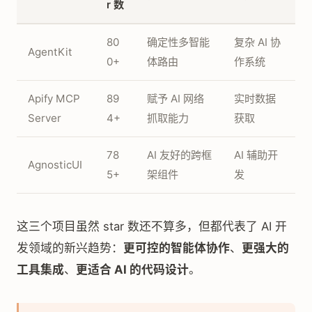
r 数
80
确定性多智能
复杂 AI 协
AgentKit
0+
体路由
作系统
Apify MCP
89
赋予 AI 网络
实时数据
Server
4+
抓取能力
获取
78
AI 友好的跨框
AI 辅助开
AgnosticUI
5+
架组件
发
这三个项目虽然 star 数还不算多，但都代表了 AI 开
发领域的新兴趋势：
更可控的智能体协作
、
更强大的
工具集成
、
更适合 AI 的代码设计
。