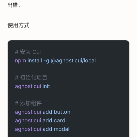
出错。
使用方式
# 安装 CLI
npm
 install
 -g
 @agnosticui/local
# 初始化项目
agnosticui
 init
# 添加组件
agnosticui
 add
 button
agnosticui
 add
 card
agnosticui
 add
 modal