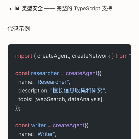
📊
类型安全
—— 完整的 TypeScript 支持
代码示例
import
 { createAgent, createNetwork } 
from
 "@i
const
 researcher
 =
 createAgent
({
  name: 
"Researcher"
,
  description: 
"擅长信息收集和研究"
,
  tools: [webSearch, dataAnalysis],
});
const
 writer
 =
 createAgent
({
  name: 
"Writer"
, 