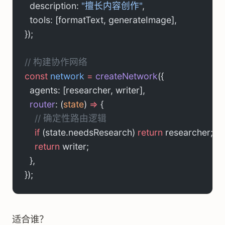
  description: 
"擅长内容创作"
,
  tools: [formatText, generateImage],
});
// 构建协作网络
const
 network
 =
 createNetwork
({
  agents: [researcher, writer],
  router
: (
state
) 
=>
 {
    // 确定性路由逻辑
    if
 (state.needsResearch) 
return
 researcher;
    return
 writer;
  },
});
适合谁？