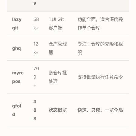
s
lazy
58
TUI Git
功能全面，适合深度操
git
k+
客户端
作单个仓库
12
仓库管理
专注于仓库的克隆和组
ghq
k+
器
织
70
myre
多仓库批
0
支持批量执行任意命令
pos
处理
+
3
gfol
8
状态概览
快速、只读、一览全局
d
8