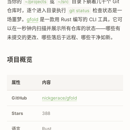
当你的
或
目录下躺着几十个 Git
~/projects
~/src
仓库时，逐个进入目录执行
检查状态是一
git status
场噩梦。
gfold
是一款用 Rust 编写的 CLI 工具，它可
以在一秒钟内扫描并展示所有仓库的状态——哪些有
未提交的更改、哪些落后于远程、哪些干净如新。
项目概览
属性
内容
GitHub
nickgerace/gfold
Stars
388
语言
Rust