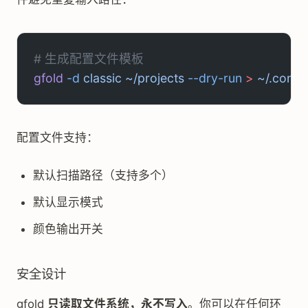
# 生成配置文件模板
gfold
 -d
 classic
 ~/projects
 --dry-run
 >
 ~/.confi
配置文件支持：
默认扫描路径（支持多个）
默认显示模式
颜色输出开关
安全设计
gfold
只读取文件系统，永不写入
。你可以在任何环