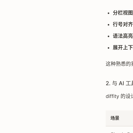
分栏视图
行号对齐
语法高亮
展开上下
这种熟悉的
2. 与 AI
diffity
场景