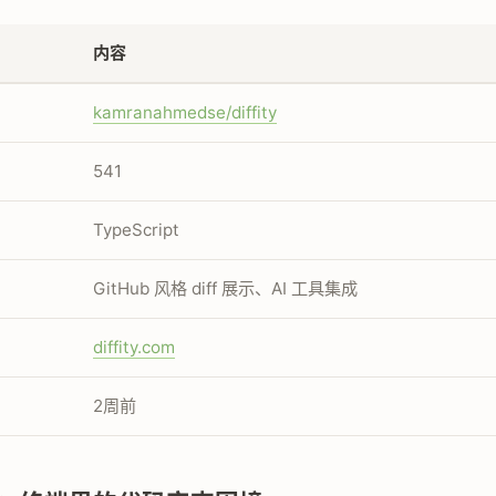
内容
kamranahmedse/diffity
541
TypeScript
GitHub 风格 diff 展示、AI 工具集成
diffity.com
2周前