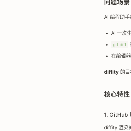
问题场景
AI 编程
AI 一
git diff
在编辑器
diffity
的目标
核心特性
1. GitHu
diffity