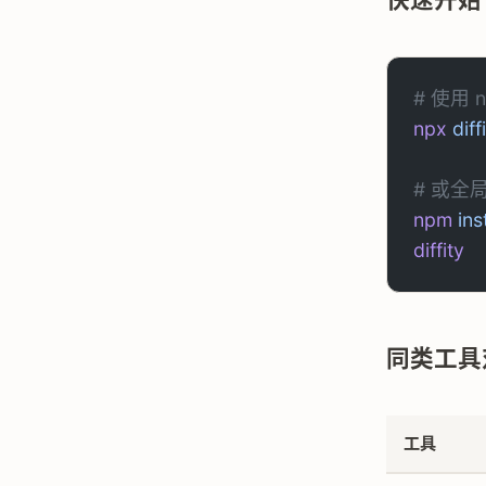
# 使用
npx
 diff
# 或全
npm
 ins
diffity
同类工具
工具