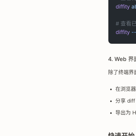
diffity
 a
# 查看
diffity
 -
4. Web 
除了终端界面
在浏览器中
分享 di
导出为 
快速开始