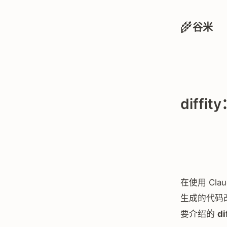
🌾
谷米
diff
在使用 Cla
生成的代码
要介绍的
di