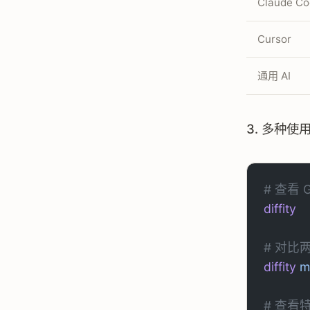
Claude C
Cursor
通用 AI
3. 多种使
# 查看 
diffity
# 对比
diffity
 m
# 查看特