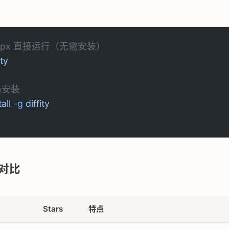
 npx 直接运行（无需安装）
ity
局安装
tall
 -g
 diffity
对比
Stars
特点