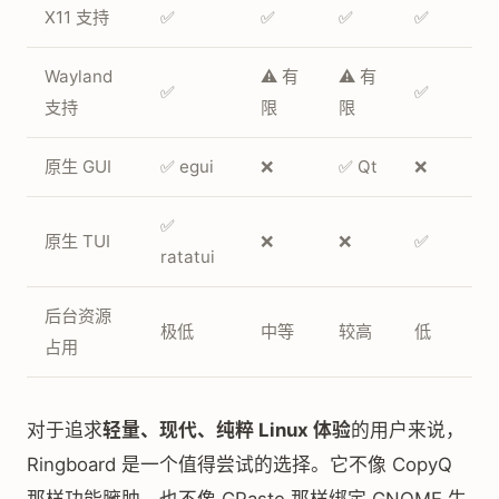
X11 支持
✅
✅
✅
✅
Wayland
⚠️ 有
⚠️ 有
✅
✅
支持
限
限
原生 GUI
✅ egui
❌
✅ Qt
❌
✅
原生 TUI
❌
❌
✅
ratatui
后台资源
极低
中等
较高
低
占用
对于追求
轻量、现代、纯粹 Linux 体验
的用户来说，
Ringboard 是一个值得尝试的选择。它不像 CopyQ