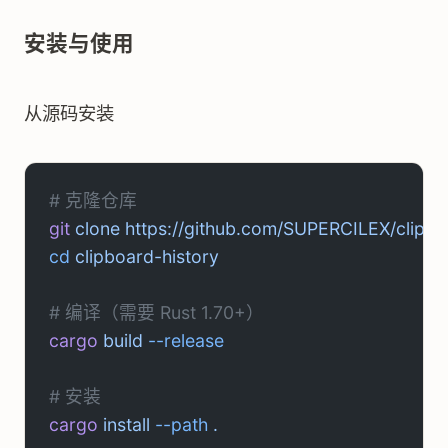
安装与使用
从源码安装
# 克隆仓库
git
 clone
 https://github.com/SUPERCILEX/clipboa
cd
 clipboard-history
# 编译（需要 Rust 1.70+）
cargo
 build
 --release
# 安装
cargo
 install
 --path
 .