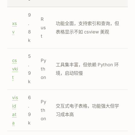
9
R
xs
.
功能全面，支持索引和查询，但
us
v
8
表格显示不如 csview 美观
t
k
5
cs
Py
.
工具集丰富，但依赖 Python 环
vki
th
9
境，启动较慢
t
on
k
vis
6
Py
id
.
交互式电子表格，功能强大但学
th
at
9
习成本高
on
a
k