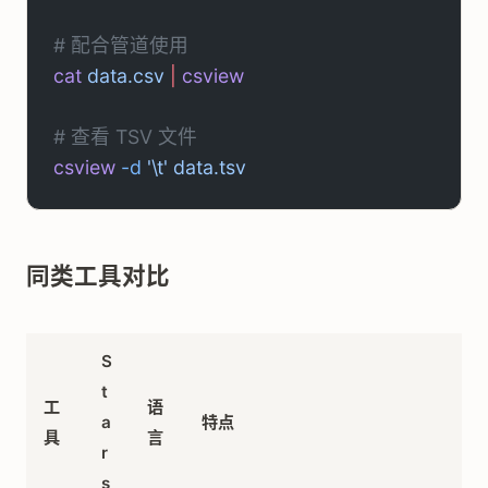
# 配合管道使用
cat
 data.csv
 |
 csview
# 查看 TSV 文件
csview
 -d
 '\t'
 data.tsv
同类工具对比
S
t
工
语
a
特点
具
言
r
s