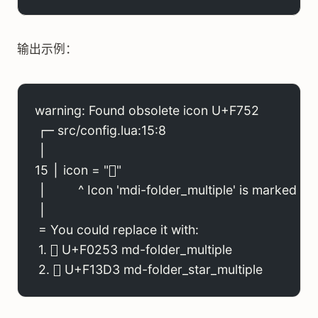
输出示例：
warning: Found obsolete icon U+F752
 ┌─ src/config.lua:15:8
 │
15 │ icon = ""
 │         ^ Icon 'mdi-folder_multiple' is marked a
 │
 = You could replace it with:
 1. 󰉓 U+F0253 md-folder_multiple
 2. 󱏓 U+F13D3 md-folder_star_multiple