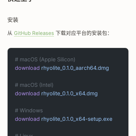
安装
从
GitHub Releases
下载对应平台的安装包：
# macOS (Apple Silicon)
download
 rhyolite_0.1.0_aarch64.dmg
# macOS (Intel)
download
 rhyolite_0.1.0_x64.dmg
# Windows
download
 rhyolite_0.1.0_x64-setup.exe
# Linux