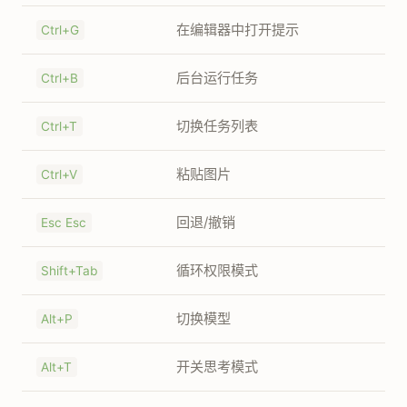
在编辑器中打开提示
Ctrl+G
后台运行任务
Ctrl+B
切换任务列表
Ctrl+T
粘贴图片
Ctrl+V
回退/撤销
Esc Esc
循环权限模式
Shift+Tab
切换模型
Alt+P
开关思考模式
Alt+T