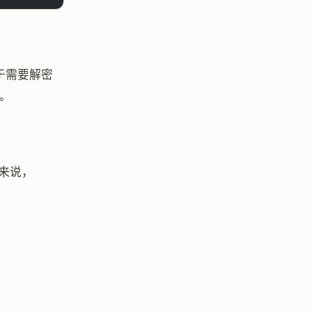
对于需要解密
能。
虫来说，