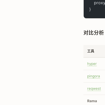
    prox
}
对比分析
工具
hyper
pingora
reqwest
Rama