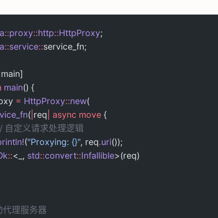
a
::
proxy
::
http
::
HttpProxy
;
a
::
service
::
service_fn;
:
main]
n
 main
() {
oxy 
=
 HttpProxy
::
new
(
ervice_fn
(
|
req
|
 async
 move
 {
      // 自定义请求处理逻辑
 println!
(
"Proxying: {}"
, req
.
uri
());
 Ok
::
<_, 
std
::
convert
::
Infallible
>(req)
/ 启动代理服务器