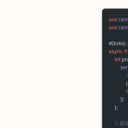
use
 ram
use
 ram
#[tokio
:
async
 f
    let
 pr
        s
      
           
           
        })
    );
    /