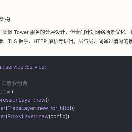
务架构
用了类似 Tower 服务的分层设计，但专门针对网络场景优化
、TLS 握手、HTTP 解析等逻辑，层与层之间通过清晰的
a
::
service
::
Service
;
务可以嵌套组合
ce 
=
 (
pressionLayer
::
new
()
yer
(
TraceLayer
::
new_for_http
())
yer
(
ProxyLayer
::
new
(config))