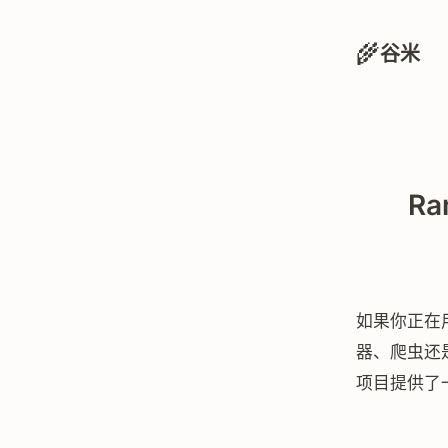
🌾
谷米
R
如果你正在用
器、爬虫还是 
项目提供了