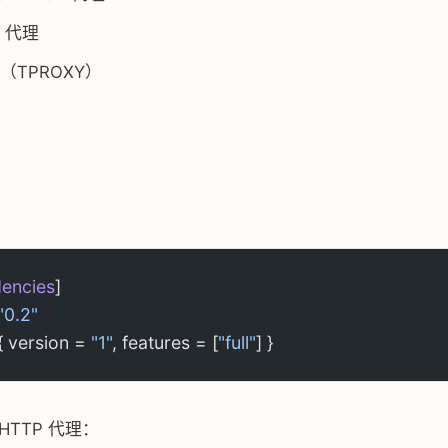
5 代理
（TPROXY）
encies
]
"0.2"
{ version = 
"1"
, features = [
"full"
] }
HTTP 代理：