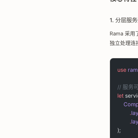
1. 分层服
Rama 采
独立处理连接
use
 ram
// 服
let
 servi
    Com
        .
la
        .
la
);