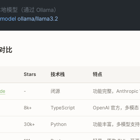
本地模型（通过 Ollama）
-model
 ollama/llama3.2
对比
Stars
技术栈
特点
ode
-
闭源
功能完整，Anthropic
8k+
TypeScript
OpenAI 官方，多模态
30k+
Python
功能丰富，多模型支持