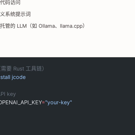
代码访问
义系统提示词
管的 LLM（如 Ollama、llama.cpp）
需要 Rust 工具链）
nstall
 jcode
PI key
OPENAI_API_KEY
=
"your-key"