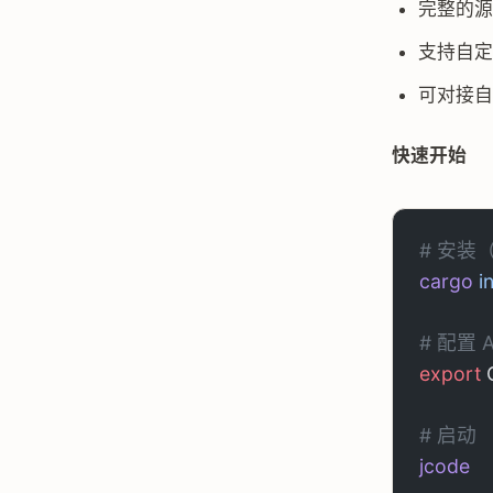
完整的源
支持自定
可对接自托
快速开始
# 安装（
cargo
 i
# 配置 A
export
 
# 启动
jcode