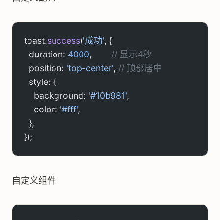
toast.
success
(
'成功'
, {
  duration: 
4000
,        
// 显示4秒
  position: 
'top-center'
, 
// 顶部居中
  style: {
    background: 
'#10b981'
,
    color: 
'#fff'
,
  },
});
自定义组件