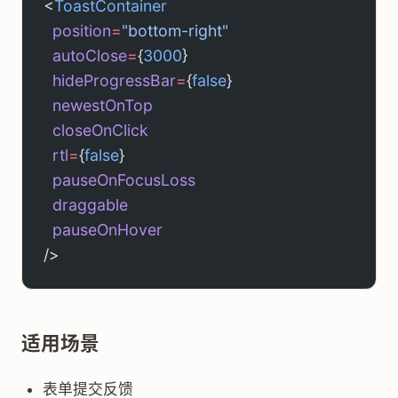
<
ToastContainer
  position
=
"bottom-right"
  autoClose
=
{
3000
}
  hideProgressBar
=
{
false
}
  newestOnTop
  closeOnClick
  rtl
=
{
false
}
  pauseOnFocusLoss
  draggable
  pauseOnHover
/>
适用场景
表单提交反馈