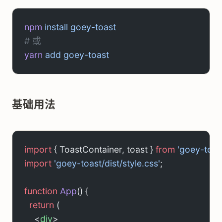
npm
 install
 goey-toast
# 或
yarn
 add
 goey-toast
基础用法
import
 { ToastContainer, toast } 
from
 'goey-toas
import
 'goey-toast/dist/style.css'
;
function
 App
() {
  return
 (
    <
div
>