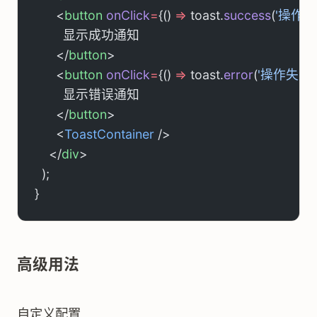
      <
button
 onClick
=
{() 
=>
 toast.
success
(
'操作成
        显示成功通知
      </
button
>
      <
button
 onClick
=
{() 
=>
 toast.
error
(
'操作失败！
        显示错误通知
      </
button
>
      <
ToastContainer
 />
    </
div
>
  );
}
高级用法
自定义配置