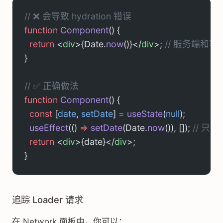
// ❌ 会导致 hydration 错误
function
 Component
() {
  return
 <
div
>{Date.
now
()}</
div
>; 
// 服务端和
}
// ✅ 正确做法
function
 Component
() {
  const
 [
date
, 
setDate
] 
=
 useState
(
null
);
  useEffect
(() 
=>
 setDate
(Date.
now
()), []); 
// 只
  return
 <
div
>{date}</
div
>;
}
追踪 Loader 请求
在 Network 面板中，你可以：