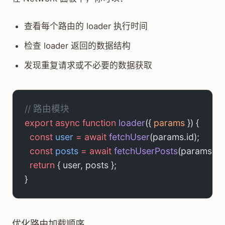
查看每个路由的 loader 执行时间
检查 loader 返回的数据结构
发现重复请求或不必要的数据获取
// 路由模块
export
 async
 function
 loader
({ 
params
 }) {
  const
 user
 =
 await
 fetchUser
(params.id);      
/
  const
 posts
 =
 await
 fetchUserPosts
(params.id)
  return
 { user, posts };
}
优化路由加载顺序