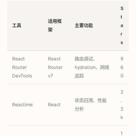
S
t
适用框
工具
主要功能
a
架
r
s
React
React
路由调试、
9
Router
Router
hydration、网络
6
DevTools
v7
追踪
0
2
状态回溯、性能
.
Reactime
React
分析
2
k
1