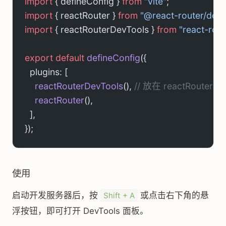
import
 { defineConfig } 
from
 "vite"
;
import
 { reactRouter } 
from
 "@react-router/dev/
import
 { reactRouterDevTools } 
from
 "react-rou
export
 default
 defineConfig
({
  plugins: [
    reactRouterDevTools
(), 
// 放在 reactRouter 
    reactRouter
(),
  ],
});
使用
启动开发服务器后，按
或点击右下角的悬
Shift + A
浮按钮，即可打开 DevTools 面板。