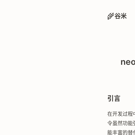
🌾
谷米
ne
引言
在开发过程
令虽然功能
能丰富的替