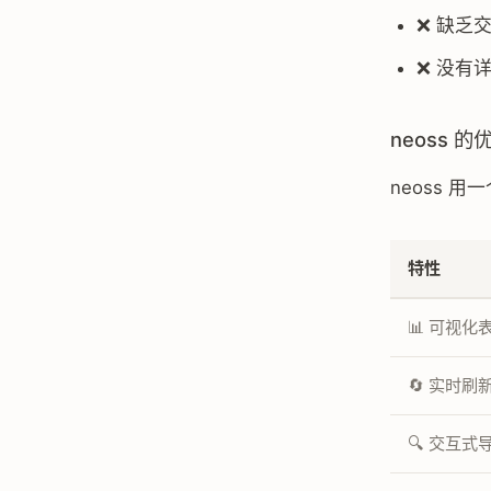
❌ 缺乏
❌ 没有
neoss 的
neoss 
特性
📊 可视化
🔄 实时刷
🔍 交互式