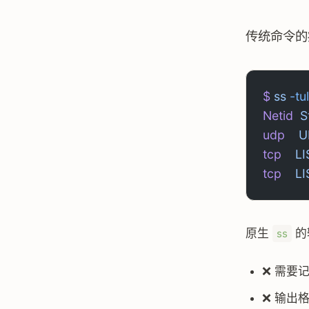
传统命令的
$
 ss
 -tu
Netid
  S
udp
   
tcp
    
tcp
    
原生
的
ss
❌ 需要
❌ 输出