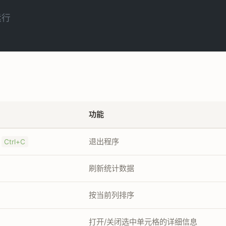
运行
功能
/
退出程序
Ctrl+C
刷新统计数据
按当前列排序
打开/关闭选中单元格的详细信息