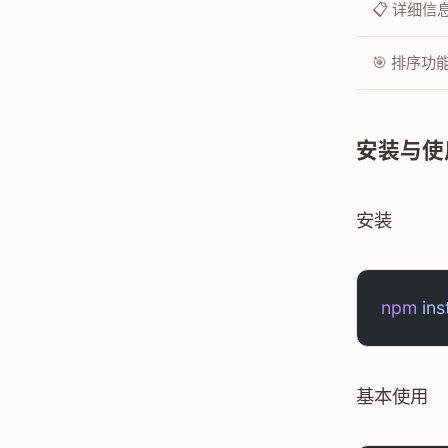
📋 详细信
🎯 排序功
安装与使
安装
npm
 ins
基本使用