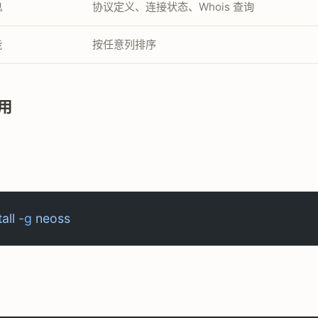
息
协议定义、连接状态、Whois 查询
能
按任意列排序
用
tall
 -g
 neoss