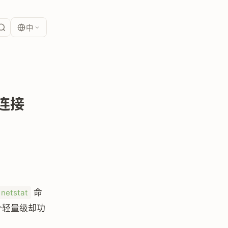
中
络连接
命
netstat
个轻量级却功