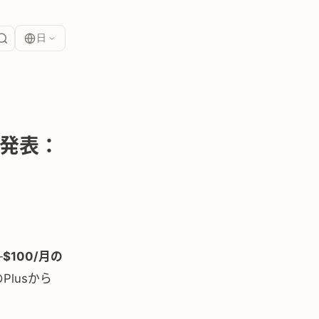
日
を発表：
—
$100/月の
lusから