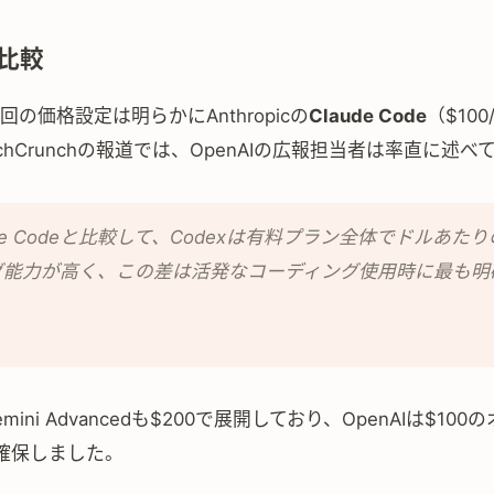
比較
今回の価格設定は明らかにAnthropicの
Claude Code
（$10
chCrunchの報道では、OpenAIの広報担当者は率直に述べ
ude Codeと比較して、Codexは有料プラン全体でドルあた
グ能力が高く、この差は活発なコーディング使用時に最も明
」
Gemini Advancedも$200で展開しており、OpenAIは$10
確保しました。