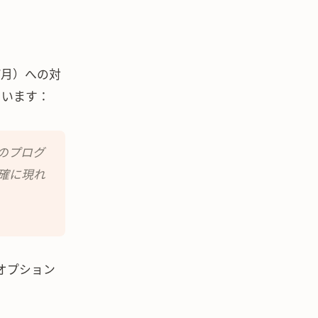
0/月）への対
ています：
りのプログ
確に現れ
0のオプション