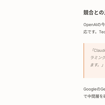
競合との
OpenAIの
応です。Te
「Cla
ラミン
ます。
Googleの
で中間層を