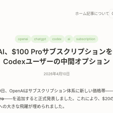
ホーム
記事
について
openai
chatgpt
codex
ai
subscription
nAI、$100 Proサブスクリプション
Codexユーザーの中間オプション
2026年4月10日
月9日、OpenAIはサブスクリプション体系に新しい価格帯—
ro
——を追加すると正式発表しました。これにより、$20のP
roへの大きな飛躍が埋められました。