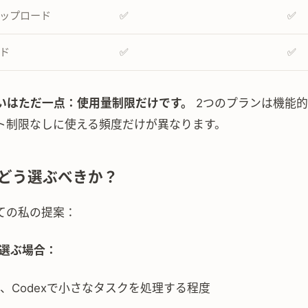
ップロード
✅
✅
ード
✅
✅
いはただ一点：使用量制限だけです。
2つのプランは機能
ト制限なしに使える頻度だけが異なります。
どう選ぶべきか？
ての私の提案：
sを選ぶ場合：
、Codexで小さなタスクを処理する程度