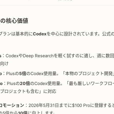
Proの核心価値
プランは基本的に
Codex
を中心に設計されています。公式
s
：CodexやDeep Researchを軽く試すのに適し、週に
向け
o
：Plusの
5倍
のCodex使用量。「本物のプロジェクト開発
ro
：Plusの
20倍
のCodex使用量。「最も厳しいワークフロ
プロジェクトも含む」に対応
ロモーション
：2026年5月31日までに$100 Proに登録する
の5倍から
10倍
に向上します。