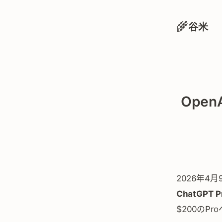
🌾
谷米
Ope
2026年4
ChatGPT P
$200のP