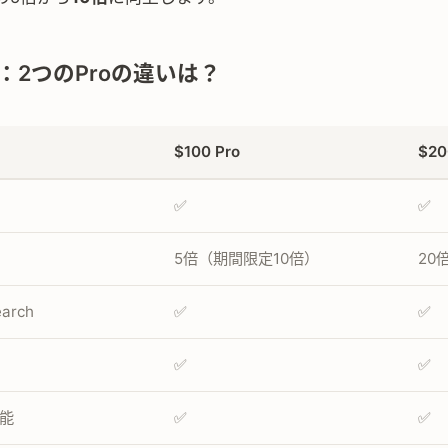
：2つのProの違いは？
$100 Pro
$20
✅
✅
5倍（期間限定10倍）
20
earch
✅
✅
✅
✅
能
✅
✅