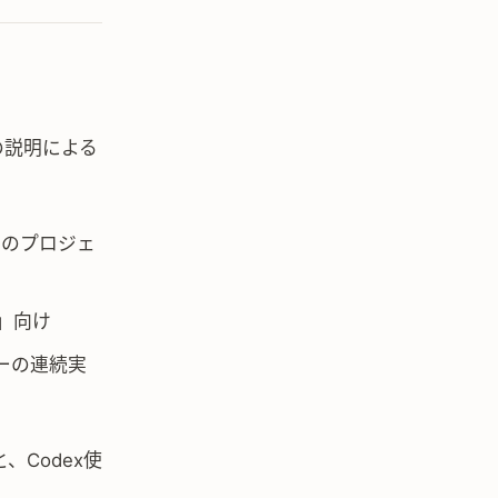
の説明による
数回のプロジェ
」向け
ーの連続実
と、Codex使