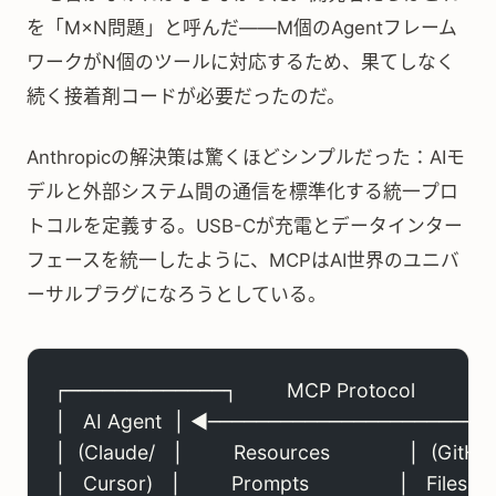
を「M×N問題」と呼んだ——M個のAgentフレーム
ワークがN個のツールに対応するため、果てしなく
続く接着剤コードが必要だったのだ。
Anthropicの解決策は驚くほどシンプルだった：AIモ
デルと外部システム間の通信を標準化する統一プロ
トコルを定義する。USB-Cが充電とデータインター
フェースを統一したように、MCPはAI世界のユニバ
ーサルプラグになろうとしている。
┌─────────────┐         MCP Protocol        
│   AI Agent  │ ◄─────────────────────────
│  (Claude/   │         Resources              │  (GitHu
│   Cursor)   │         Prompts                │   Files)   