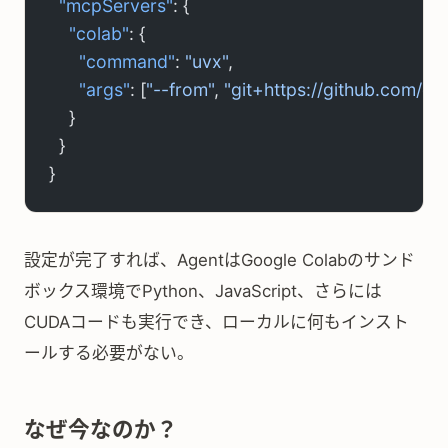
  "mcpServers"
: {
    "colab"
: {
      "command"
: 
"uvx"
,
      "args"
: [
"--from"
, 
"git+https://github.com/g
    }
  }
}
設定が完了すれば、AgentはGoogle Colabのサンド
ボックス環境でPython、JavaScript、さらには
CUDAコードも実行でき、ローカルに何もインスト
ールする必要がない。
なぜ今なのか？