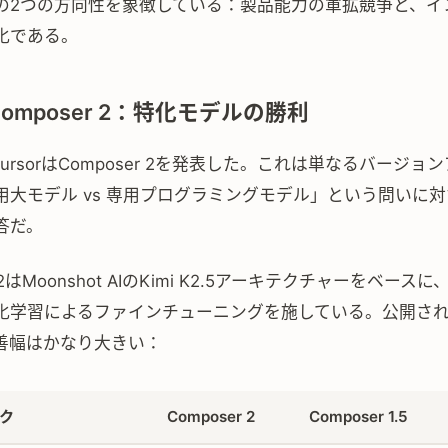
の2つの方向性を象徴している：製品能力の軍拡競争と、イ
化である。
r Composer 2：特化モデルの勝利
CursorはComposer 2を発表した。これは単なるバージョ
大モデル vs 専用プログラミングモデル」という問いに対する
答だ。
r 2はMoonshot AIのKimi K2.5アーキテクチャーをベー
化学習によるファインチューニングを施している。公開さ
善幅はかなり大きい：
ク
Composer 2
Composer 1.5