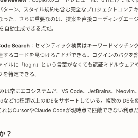
ode Review
：Copilotのコードレビューは、diffだけでな
パターン、スタイル規約も含む完全なプロジェクトコンテ
なった。さらに重要なのは、提案を直接コーディングエー
Rを自動生成できる点だ。
Code Search
：セマンティック検索はキーワードマッチン
連するコードを見つけることができる。ログインのバグを
ァイルに「login」という言葉がなくても認証ミドルウェア
クを特定できる。
の強みは常にエコシステムだ。VS Code、JetBrains、Neovim
e、Zedなど10種類以上のIDEをサポートしている。複数のIDE
れはCursorやClaude Codeが現時点で匹敵できない利点
か？