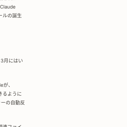
aude
ールの誕生
い。3月にはい
deが、
できるように
ラーの自動反