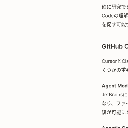
確に研究で
Codeの
を促す可能
GitHub 
Cursorと
くつかの重
Agent Mod
JetBra
なり、ファ
復が可能に