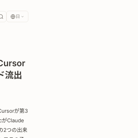
日
rsor
ード流出
rsorが第3
がClaude
の2つの出来