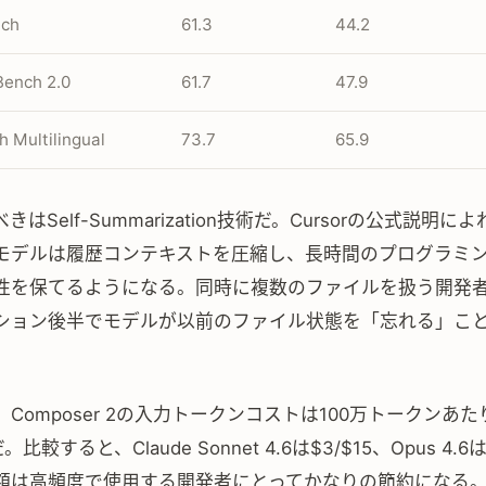
nch
61.3
44.2
Bench 2.0
61.7
47.9
 Multilingual
73.7
65.9
はSelf-Summarization技術だ。Cursorの公式説明に
モデルは履歴コンテキストを圧縮し、長時間のプログラミ
性を保てるようになる。同時に複数のファイルを扱う開発
ション後半でモデルが以前のファイル状態を「忘れる」こ
。
Composer 2の入力トークンコストは100万トークンあたり
。比較すると、Claude Sonnet 4.6は$3/$15、Opus 4.6
額は高頻度で使用する開発者にとってかなりの節約になる