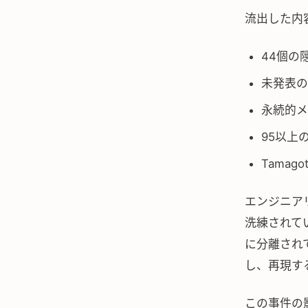
流出した内
44個の
未発表の”
永続的メ
95以上の
Tama
エンジニアリ
洗練されて
に分離され
し、再現す
この事件の影