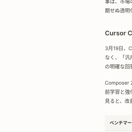
事は、市場
期せぬ透明
Curso
3月19日、
なく、「汎用
の明確な回
Compose
前学習と強
見ると、改
ベンチマー