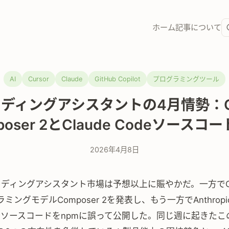
ホーム
記事
について
AI
Cursor
Claude
GitHub Copilot
プログラミングツール
ーディングアシスタントの4月情勢：Cu
poser 2とClaude Codeソースコ
2026年4月8日
ーディングアシスタント市場は予想以上に賑やかだ。一方でCu
ングモデルComposer 2を発表し、もう一方でAnthropic
完全ソースコードをnpmに誤って公開した。同じ週に起きたこ