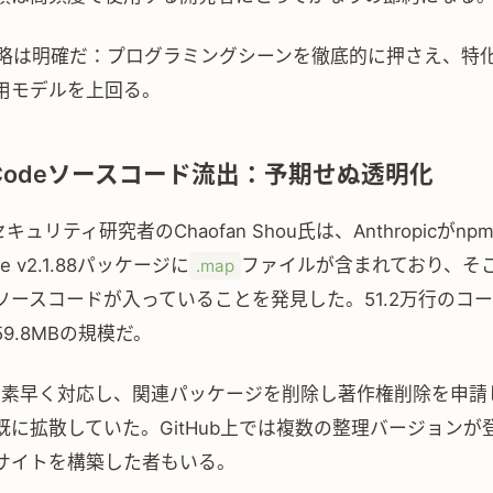
rの戦略は明確だ：プログラミングシーンを徹底的に押さえ、特
用モデルを上回る。
e Codeソースコード流出：予期せぬ透明化
キュリティ研究者のChaofan Shou氏は、Anthropicがn
ode v2.1.88パッケージに
ファイルが含まれており、そ
.map
riptソースコードが入っていることを発見した。51.2万行のコード
9.8MBの規模だ。
picは素早く対応し、関連パッケージを削除し著作権削除を申
既に拡散していた。GitHub上では複数の整理バージョンが
サイトを構築した者もいる。