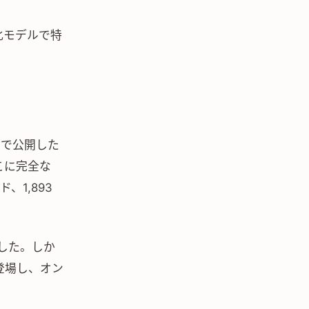
化モデルで特
pmで公開した
こに完全な
、1,893
請した。しか
登場し、オン