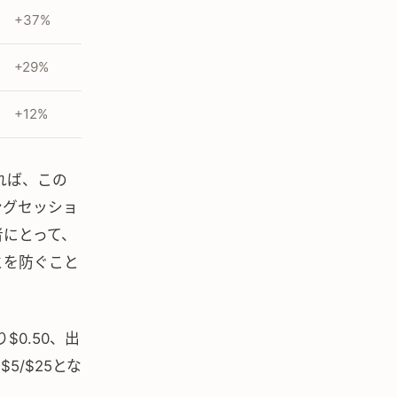
+37%
+29%
+12%
よれば、この
ングセッショ
者にとって、
とを防ぐこと
$0.50、出
は$5/$25とな
。