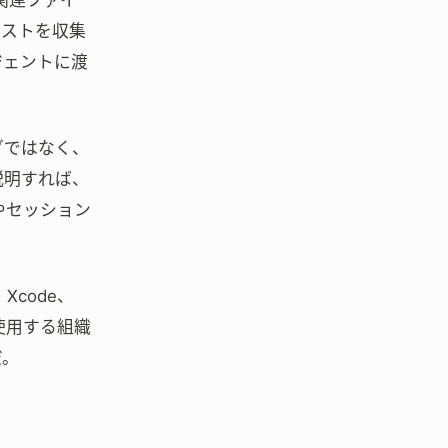
く関連ファイ
キストを収集
ジェントに渡
グではなく、
説明すれば、
やセッション
、Xcode、
を使用する組織
だ。