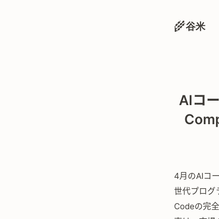
🌾
谷米
AIコ
Com
4月のAIコ
世代プログラミ
Codeの