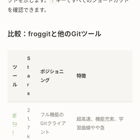
クトを示します。
キーですべてのショートカット
?
を確認できます。
比較：froggitと他のGitツール
S
ツ
t
ポジショニ
ー
a
特徴
ング
ル
r
s
2
gi
フル機能の
1.
超高速、機能充実、学
tu
Gitクライア
7
習曲線やや急
i
ント
k