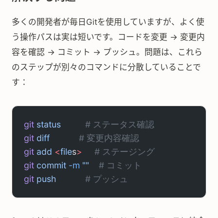
多くの開発者が毎日Gitを使用していますが、よく使
う操作パスは実は短いです。コードを変更 → 変更内
容を確認 → コミット → プッシュ。問題は、これら
のステップが別々のコマンドに分散していることで
す：
git
 status
          # ステータス確認
git
 diff
            # 変更内容確認
git
 add
 <
file
s
>
     # ステージング
git
 commit
 -m
 ""
    # コミット
git
 push
            # プッシュ