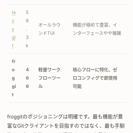
la
5
z
9
オールラウ
機能が極めて豊富、イ
y
.
ンドTUI
ンターフェースやや複雑
gi
3
t
k
fr
o
4
軽量ワーク
核心フローに特化、ゼ
g
6
フローツー
ロコンフィグで即使用
gi
6
ル
可能
t
froggitのポジショニングは明確です。最も機能が豊
富なGitクライアントを目指すのではなく、最も手馴