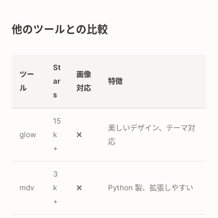
他のツールとの比較
St
ツー
画像
ar
特徴
ル
対応
s
15
美しいデザイン、テーマ対
glow
k
❌
応
+
3
mdv
k
❌
Python 製、拡張しやすい
+